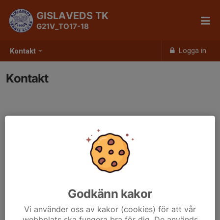
GISLAVEDS TK
G21V_TO17-18
Logga in
Kontakt
Kontakt
Godkänn kakor
Vi använder oss av kakor (cookies) för att vår
webbplats ska fungera bra för dig. De används