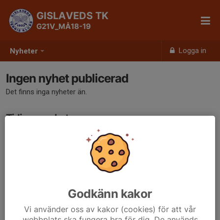
GISLAVEDS TK
G21V_MÅ18-19
Logga in
Nyheter
Ingen nyhet publicerad
Det finns inga nyheter än.
Tidigare nyheter
Det finns inga tidigare nyheter
Godkänn kakor
Vi använder oss av kakor (cookies) för att vår
webbplats ska fungera bra för dig. De används