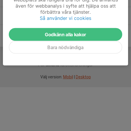
även för webbanalys i syfte att hjälpa oss att
förbättra våra tjänster.
Theo Dojcinovski
Så använder vi cookies
Godkänn alla kakor
Bara nödvändiga
För
smarta
idrottsföreningar
Välj version:
Mobil
|
Desktop