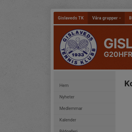
Gislaveds TK
Våra grupper
B
GIS
G20HFR
K
Hem
Nyheter
Medlemmar
Kalender
Bildgalleri