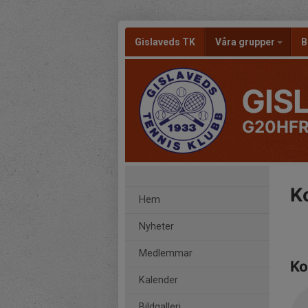
Gislaveds TK
Våra grupper
B
GIS
G20HFR
K
Hem
Nyheter
Medlemmar
Ko
Kalender
Bildgalleri