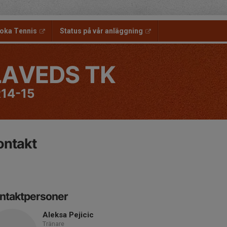
oka Tennis
Status på vår anläggning
LAVEDS TK
14-15
ontakt
ntaktpersoner
Aleksa Pejicic
Tränare