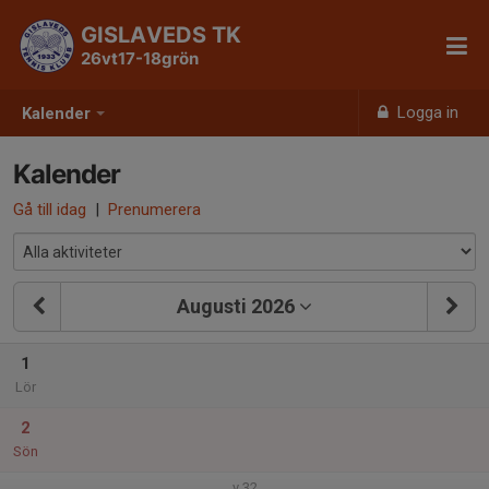
GISLAVEDS TK
26vt17-18grön
Logga in
Kalender
Kalender
Gå till idag
|
Prenumerera
Augusti 2026
1
Lör
2
Sön
v.32