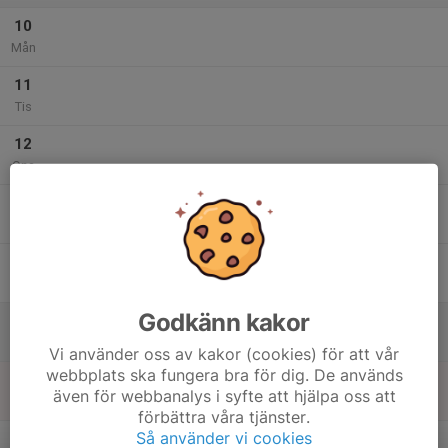
10
Mån
11
Tis
12
Ons
13
Tor
14
Fre
Godkänn kakor
15
Lör
Vi använder oss av kakor (cookies) för att vår
webbplats ska fungera bra för dig. De används
16
även för webbanalys i syfte att hjälpa oss att
Sön
förbättra våra tjänster.
v.34
Så använder vi cookies