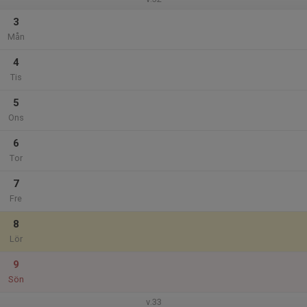
3
Mån
4
Tis
5
Ons
6
Tor
7
Fre
8
Lör
9
Sön
v.33