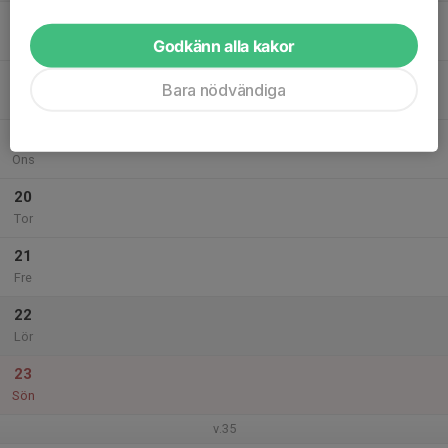
17
Mån
Godkänn alla kakor
18
Bara nödvändiga
Tis
19
Ons
20
Tor
21
Fre
22
Lör
23
Sön
v.35