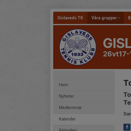
Gislaveds TK
Våra grupper
B
GIS
26vt17-
T
Hem
To
Nyheter
Te
Medlemmar
Sam
Kalender
Bildgalleri