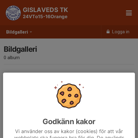
GISLAVEDS TK
24VTo15-16Orange
Logga in
Bildgalleri
Bildgalleri
0 album
Inga album skapade
Godkänn kakor
Vi använder oss av kakor (cookies) för att vår
webbplats ska fungera bra för dig. De används