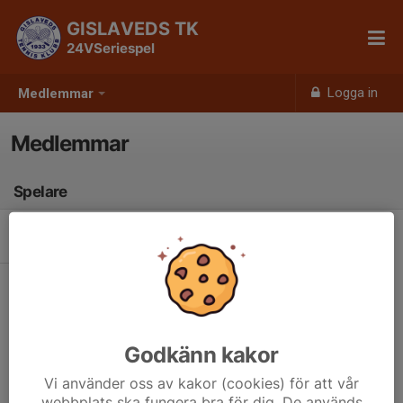
GISLAVEDS TK
24VSeriespel
Logga in
Medlemmar
Medlemmar
Spelare
Det finns inga spelare
Godkänn kakor
Vi använder oss av kakor (cookies) för att vår
webbplats ska fungera bra för dig. De används