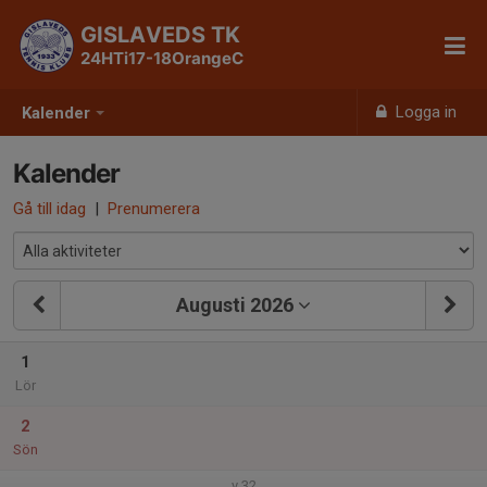
GISLAVEDS TK
24HTi17-18OrangeC
Logga in
Kalender
Kalender
Gå till idag
|
Prenumerera
Augusti 2026
1
Lör
2
Sön
v.32