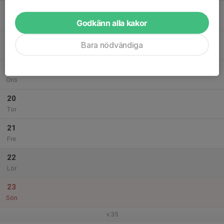
17
Mån
Godkänn alla kakor
18
Bara nödvändiga
Tis
19
Ons
20
Tor
21
Fre
22
Lör
23
Sön
v.35