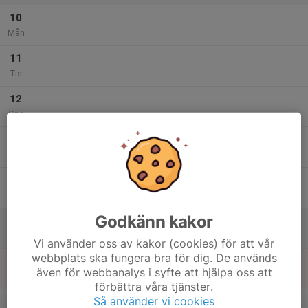
10
Mån
11
Tis
12
Ons
13
Tor
14
Fre
Godkänn kakor
15
Lör
Vi använder oss av kakor (cookies) för att vår
webbplats ska fungera bra för dig. De används
16
även för webbanalys i syfte att hjälpa oss att
Sön
förbättra våra tjänster.
v.34
Så använder vi cookies