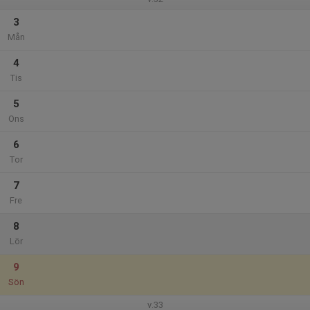
3
Mån
4
Tis
5
Ons
6
Tor
7
Fre
8
Lör
9
Sön
v.33