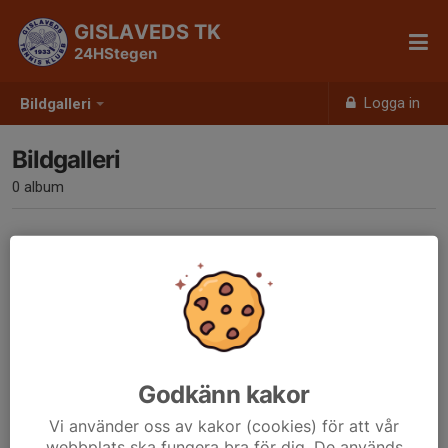
GISLAVEDS TK
24HStegen
Logga in
Bildgalleri
Bildgalleri
0 album
Inga album skapade
Godkänn kakor
Vi använder oss av kakor (cookies) för att vår
webbplats ska fungera bra för dig. De används