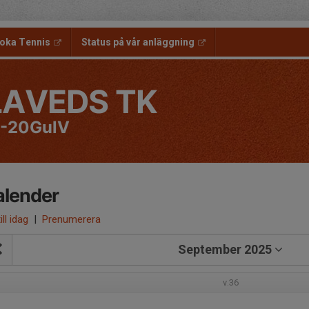
oka Tennis
Status på vår anläggning
LAVEDS TK
-20GulV
alender
ill idag
|
Prenumerera
September 2025
v.36
1