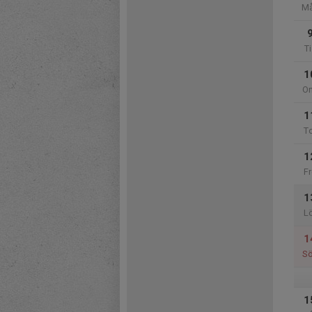
M
Ti
1
O
1
T
1
Fr
1
L
1
S
1