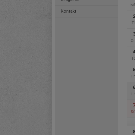
M
Kontakt
Ti
O
T
Fr
L
S