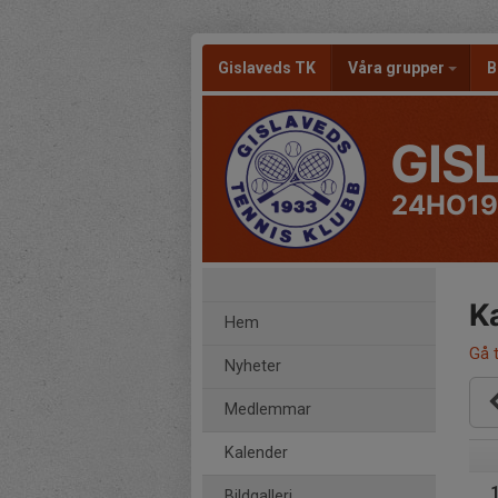
Gislaveds TK
Våra grupper
B
GIS
24HO19
K
Hem
Gå t
Nyheter
Medlemmar
Kalender
Bildgalleri