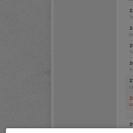
2
Ti
2
O
2
T
2
Fr
2
L
2
S
2
M