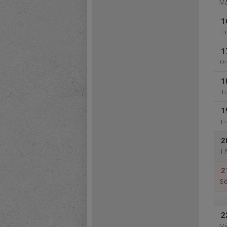
M
1
Ti
1
O
1
T
1
Fr
2
L
2
S
2
M