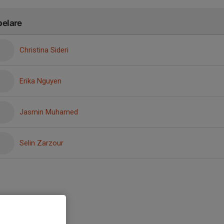
pelare
Christina Sideri
Erika Nguyen
Jasmin Muhamed
Selin Zarzour