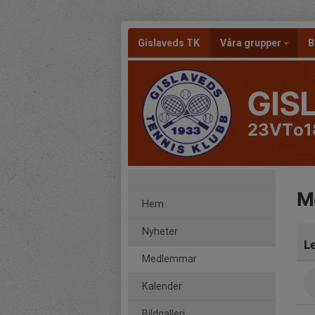
Gislaveds TK
Våra grupper
B
GIS
23VTo1
M
Hem
Nyheter
L
Medlemmar
Kalender
Bildgalleri