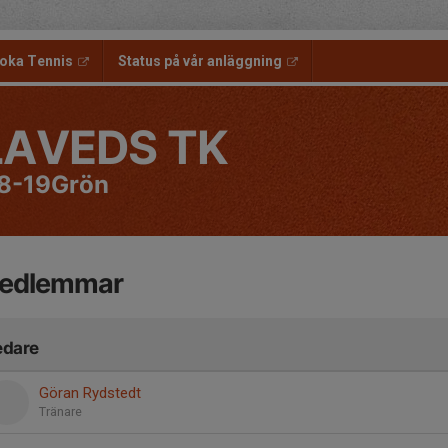
oka Tennis
Status på vår anläggning
LAVEDS TK
8-19Grön
edlemmar
edare
Göran Rydstedt
Tränare