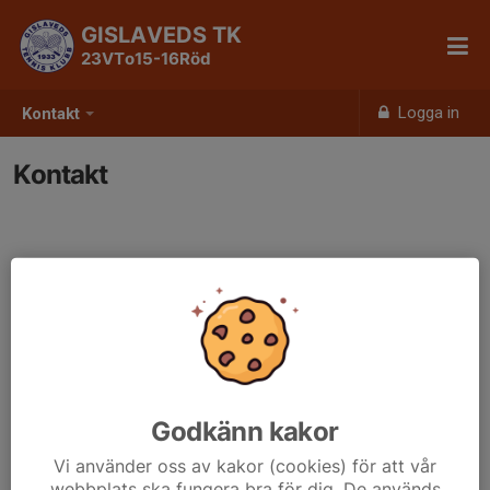
GISLAVEDS TK
23VTo15-16Röd
Logga in
Kontakt
Kontakt
Godkänn kakor
Vi använder oss av kakor (cookies) för att vår
webbplats ska fungera bra för dig. De används