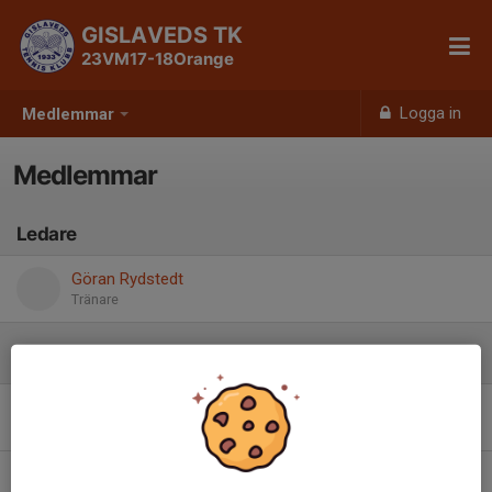
GISLAVEDS TK
23VM17-18Orange
Logga in
Medlemmar
Medlemmar
Ledare
Göran Rydstedt
Tränare
Spelare
Adam Selman
Ellen Engström