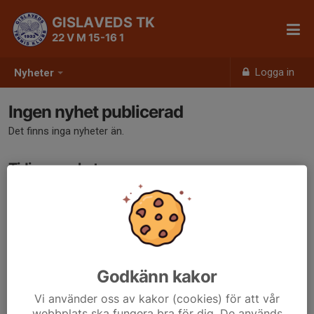
GISLAVEDS TK
22 V M 15-16 1
Logga in
Nyheter
Ingen nyhet publicerad
Det finns inga nyheter än.
Tidigare nyheter
Det finns inga tidigare nyheter
Godkänn kakor
Vi använder oss av kakor (cookies) för att vår
webbplats ska fungera bra för dig. De används