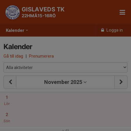
GISLAVEDS TK
22HMÅ15-16RÖ
Logga in
Kalender
Kalender
Gå till idag
|
Prenumerera
November 2025
1
Lör
2
Sön
v.45