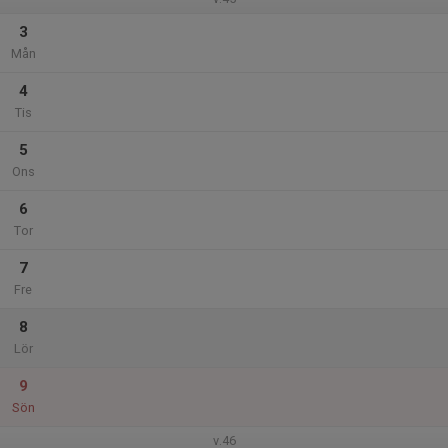
3
Mån
4
Tis
5
Ons
6
Tor
7
Fre
8
Lör
9
Sön
v.46