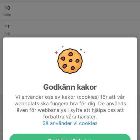
10
Mån
11
Tis
12
Ons
13
Tor
14
Godkänn kakor
Fre
Vi använder oss av kakor (cookies) för att vår
15
webbplats ska fungera bra för dig. De används
Lör
även för webbanalys i syfte att hjälpa oss att
förbättra våra tjänster.
16
Så använder vi cookies
Sön
v.47