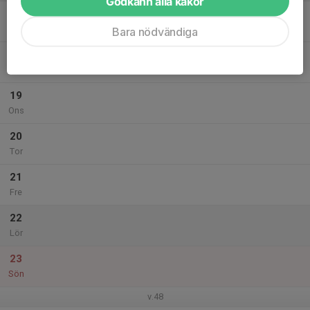
Godkänn alla kakor
17
Mån
Bara nödvändiga
18
Tis
19
Ons
20
Tor
21
Fre
22
Lör
23
Sön
v.48