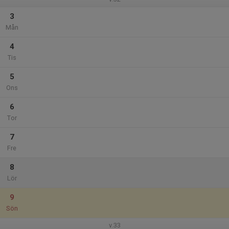
3
Mån
4
Tis
5
Ons
6
Tor
7
Fre
8
Lör
9
Sön
v.33