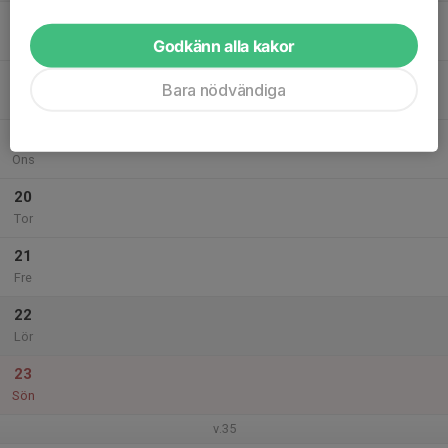
17
Mån
Godkänn alla kakor
18
Bara nödvändiga
Tis
19
Ons
20
Tor
21
Fre
22
Lör
23
Sön
v.35