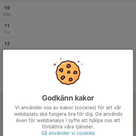
10
Mån
11
Tis
12
Ons
13
Tor
14
Fre
Godkänn kakor
15
Lör
Vi använder oss av kakor (cookies) för att vår
webbplats ska fungera bra för dig. De används
16
även för webbanalys i syfte att hjälpa oss att
Sön
förbättra våra tjänster.
v.34
Så använder vi cookies