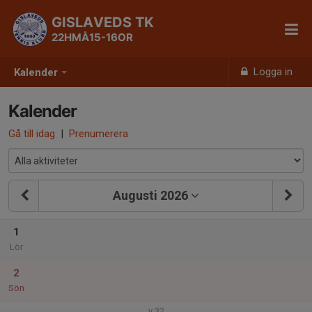
GISLAVEDS TK
22HMÅ15-16OR
Logga in
Kalender
Kalender
Gå till idag
|
Prenumerera
Augusti 2026
1
Lör
2
Sön
v.32