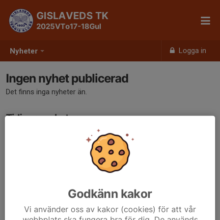
GISLAVEDS TK
2025VTo17-18Gul
Logga in
Nyheter
Ingen nyhet publicerad
Det finns inga nyheter än.
Tidigare nyheter
Det finns inga tidigare nyheter
Godkänn kakor
Vi använder oss av kakor (cookies) för att vår
webbplats ska fungera bra för dig. De används