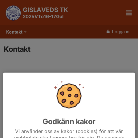
GISLAVEDS TK
2025VTo16-17Gul
Logga in
Kontakt
Kontakt
Godkänn kakor
Vi använder oss av kakor (cookies) för att vår
webbplats ska fungera bra för dig. De används