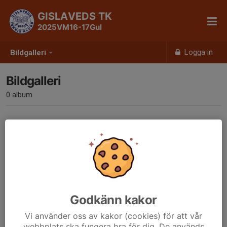
GISLAVEDS TK
2025VM16-17Gul
Logga in
Bildgalleri
Bildgalleri
0 album
Inga album skapade
Godkänn kakor
Vi använder oss av kakor (cookies) för att vår
webbplats ska fungera bra för dig. De används