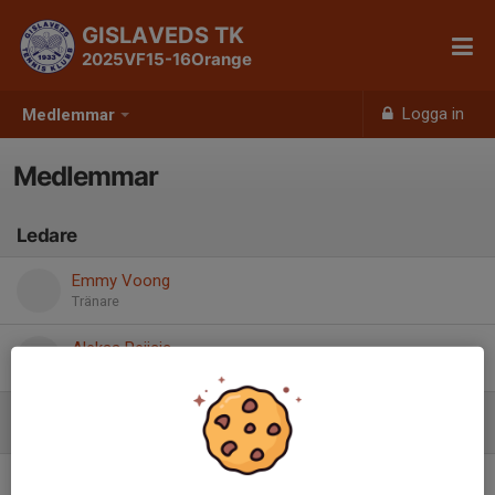
GISLAVEDS TK
2025VF15-16Orange
Logga in
Medlemmar
Medlemmar
Ledare
Emmy Voong
Tränare
Aleksa Pejicic
Tränare
Spelare
Belle Budac