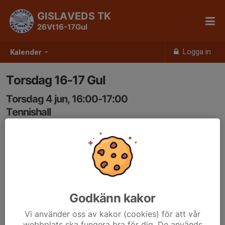
GISLAVEDS TK
26Vt16-17Gul
Logga in
Kalender
Torsdag 16-17 Gul
Torsdag 4 jun, 16:00-17:00
Tennishall
Samling: 16:00
Godkänn kakor
Vi använder oss av kakor (cookies) för att vår
webbplats ska fungera bra för dig. De används