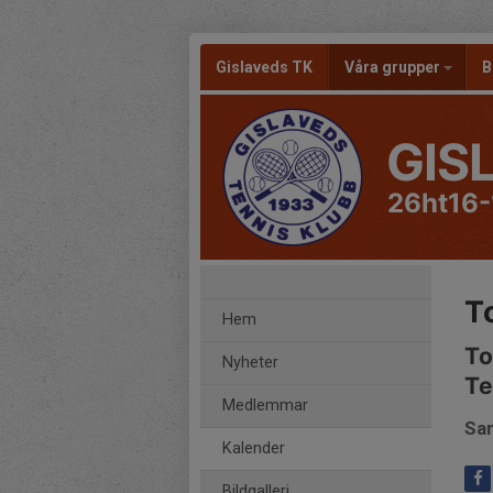
Gislaveds TK
Våra grupper
B
GIS
26ht16-
T
Hem
To
Nyheter
Te
Medlemmar
Sam
Kalender
Bildgalleri