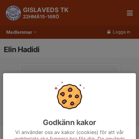
GISLAVEDS TK
22HMÅ15-16RÖ
Logga in
Medlemmar
Elin Hadidi
Godkänn kakor
Vi använder oss av kakor (cookies) för att vår
webbplats ska fungera bra för dig. De används
Ålder
12 år