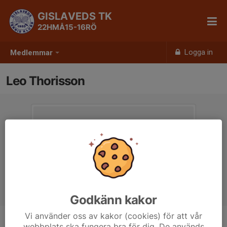
GISLAVEDS TK
22HMÅ15-16RÖ
Logga in
Medlemmar
Leo Thorisson
Godkänn kakor
Vi använder oss av kakor (cookies) för att vår
webbplats ska fungera bra för dig. De används
Ålder
12 år